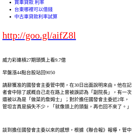
買車貸款 利率
台東哪裡可以借錢
中古車貸款利率試算
http://goo.gl/aifZ8l
威力彩連槓27期頭獎上看9.7億
早盤漲44點台股站回9050
請辭獲准的國發會主委管中閔，在30日出面說明來由。他在記
者會中除了感概自己走在路上曾被誤認為「副院長」，有一次
還被以為是「做菜的詹姆士」；對於擔任國發會主委近2年，
管坦言真是損失不少，「就像頭上的頭髮，再也回不來了。」
談到擔任國發會主委以來的感想，根據《聯合報》報導，管中