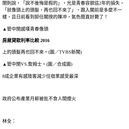
閔則說，「說不後悔是假的」，光是青春容貌這2年的損失，
「就像頭上的頭髮，再也回不來了」，跟入閣前是多麼不一
樣，且日前看到卸任閣揆的陳冲，氣色簡直好斃了！
▲管中閔感嘆青春像頭
房屋貸款利率比較 2016
上的頭髮再也回不來。(圖／TVBS新聞)
▲管中閔VS.詹姆士。(圖／合成圖)
8成企業有感陸客減少住宿業感受最深
政府公布產業月薪被批不食人間煙火
林全：