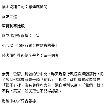
陷困境謝金河：恐連環倒閉
蔡友才遭
車貸利率比較
限制出境梁永煌：可笑
小心以下10個有關金銀財寶的夢！
陸客旅行社恐倒？學者：單一個案
素有「管爺」封號的管中閔，昨天現身行政院與媒體辭行，除
了談到他本來就是一頭「猛獸」，但進了政府機關就像關在
「籠子」裡，沒有尊嚴可言外，還自嘲別以為叫「爺們」就了
不得，其實一般民眾也不見得認識。
財經中心／綜合報導