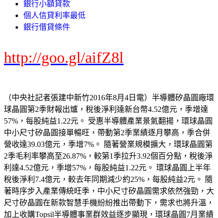
銀行小額貸款
個人信貸利率最低
銀行借貸條件
http://goo.gl/aifZ8l
（中央社記者張建中新竹2016年8月4日電）半導體矽晶圓廠環
球晶圓第2季財報出爐，稅後淨利達新台幣4.52億元，季增達
57%，每股純益1.22元。 受惠半導體產業景氣翻揚，環球晶圓
中小尺寸矽晶圓接單暢旺，帶動第2季業績逐月攀高，季合併
營收達39.03億元，季增7%。 隨著營業規模擴大，環球晶圓第
2季毛利率攀高至26.87%，較第1季拉升3.92個百分點，稅後淨
利達4.52億元，季增57%，每股純益1.22元。 環球晶圓上半年
稅後淨利7.4億元，較去年同期減少約25%，每股純益2元。 隨
著時序步入產業傳統旺季，中小尺寸矽晶圓需求依然強勁，大
尺寸矽晶圓在新款智慧手機紛紛推出帶動下，需求也將升溫，
加上收購Topsil半導體事業群效益逐步顯現，環球晶圓7月業績