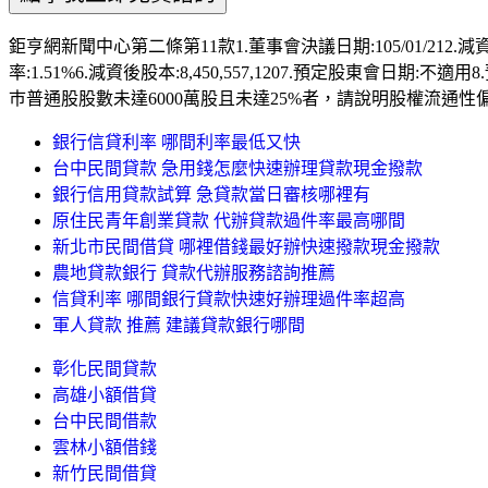
鉅亨網新聞中心第二條第11款1.董事會決議日期:105/01/212.減
率:1.51%6.減資後股本:8,450,557,1207.預定股
巿普通股股數未達6000萬股且未達25%者，請說明股權流通性偏低
銀行信貸利率 哪間利率最低又快
台中民間貸款 急用錢怎麼快速辦理貸款現金撥款
銀行信用貸款試算 急貸款當日審核哪裡有
原住民青年創業貸款 代辦貸款過件率最高哪間
新北市民間借貸 哪裡借錢最好辦快速撥款現金撥款
農地貸款銀行 貸款代辦服務諮詢推薦
信貸利率 哪間銀行貸款快速好辦理過件率超高
軍人貸款 推薦 建議貸款銀行哪間
彰化民間貸款
高雄小額借貸
台中民間借款
雲林小額借錢
新竹民間借貸