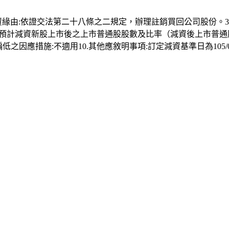
資緣由:依證交法第二十八條之二規定，辦理註銷買回公司股份。3.減資金額:12
東會日期:不適用8.預計減資新股上市後之上市普通股股數及比率（減資後上
之因應措施:不適用10.其他應敘明事項:訂定減資基準日為105/01